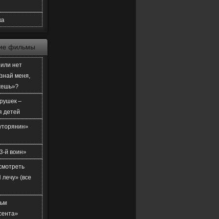
ка
ие фильмы
или нет
знай меня,
жешь»?
рушек –
я детей
уторянин»
3-й воин»
смотреть
 лечу» (все
ьм
сента»