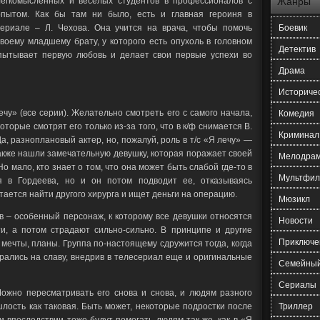
легкомысленных и веселых студентов в профессионалов с
Жанры
опытом. Как бы там ни было, есть и главная героиня в
сериале – Л. Чехова. Она учится на врача, чтобы помочь
Боевик
своему младшему брату, у которого есть опухоль в головном
Детектив
пытывает первую любовь и делает свои первые успехи во
Драма
Историче
чу» (все серии). Желательно смотреть его с самого начала,
Комедия
оторые смотрят его только из-за того, что в к/ф снимается В.
Криминал
а, разноплановый актер, но, пожалуй, роль в т/с «Я лечу» —
акже нашли замечательную девушку, которая поражает своей
Мелодра
 мало, кто знает о том, что она может быть слабой где-то в
Мультфил
я в Гордеева, но и он потом подводит ее, отказываясь
тается найти другого хирурга и ищет деньги на операцию.
Мюзикл
ев – особенный персонаж, к которому все девушки относятся
Новости
ти, а потом страдают сильно-сильно. В принципе и другие
Приключе
 мечты, планы. Группа по-настоящему сдружится тогда, когда
рались на славу, внедрив в телесериал еще и оригинальные
Семейны
Сериалы
ожно пересматривать его снова и снова, и людям разного
шлость как таковая. Быть может, некоторые подростки после
Триллер