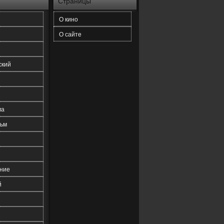
Страницы
О кино
О сайте
ский
ма
ьм
ние
й