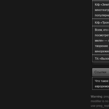
К/ф «Земл
кинотеатр
популярн
К/ф «Троя
Всем, кто
посмотре
миля» — 
творение
кинорежи
Т/с «Вызо
Ссылки
Что тако
евроремо
Warning
: pre
modifier is n
use preg_rep