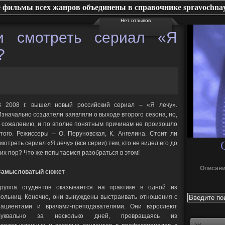
 фильмы всех жанров объединены в справочнике spravochnay
Нет отзывов
?
В 2008 г. вышел новый российский сериал – «Я лечу».
Изначально создатели заявляли о выходе второго сезона, но,
к сожалению, и по вполне понятным причинам не произошло
этого. Режиссеры – О. Перуновская, К. Ангелина. Стоит ли
мотреть сериал «Я лечу» (все серии) тем, кто не видел его до
сих пор? Что же попытаемся разобраться в этом!
Описани
Замысловатый сюжет
Группа студентов оказывается на практике в одной из
больниц. Конечно, они вынуждены выстраивать отношения с
пациентами и врачами-преподавателями. Они взрослеют
буквально за несколько дней, превращаясь из