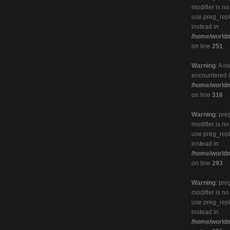
modifier is n
use preg_rep
instead in
/home/worldm
on line
251
Warning
: A n
encountered 
/home/worldm
on line
316
Warning
: pre
modifier is n
use preg_rep
instead in
/home/worldm
on line
293
Warning
: pre
modifier is n
use preg_rep
instead in
/home/worldm