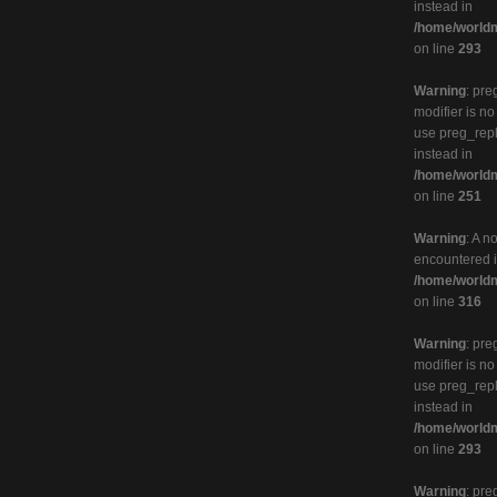
instead in
/home/worldm
on line
293
Warning
: pre
modifier is n
use preg_rep
instead in
/home/worldm
on line
251
Warning
: A n
encountered 
/home/worldm
on line
316
Warning
: pre
modifier is n
use preg_rep
instead in
/home/worldm
on line
293
Warning
: pre