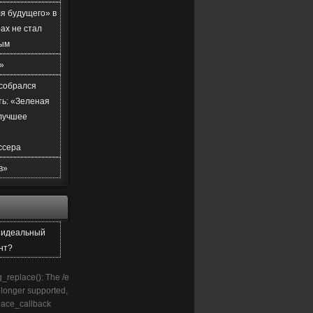
я будущего» в
ах не стал
ым
»
 собрался
ть: «Зеленая
лучшее
ссера
в»
е идеальный
нт?
g_replace(): The /e
o longer supported,
lace_callback