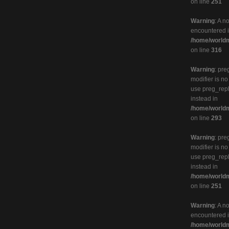
on line
251
Warning
: A n
encountered 
/home/worldm
on line
316
Warning
: pre
modifier is n
use preg_rep
instead in
/home/worldm
on line
293
Warning
: pre
modifier is n
use preg_rep
instead in
/home/worldm
on line
251
Warning
: A n
encountered 
/home/worldm