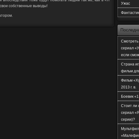
и впоследствии тоже будут помогать людям так же, как в «Я
Ужас
 свои собственные выводы!
Фантасти
атором.
Последн
Смотреть 
сериал «У
если смо
Страна иг
фильм дл
Фильм «Х
2013 г. в.
Боевик «1
Стоит ли 
сериал «Я
серии)?
Мультфил
«Малефи