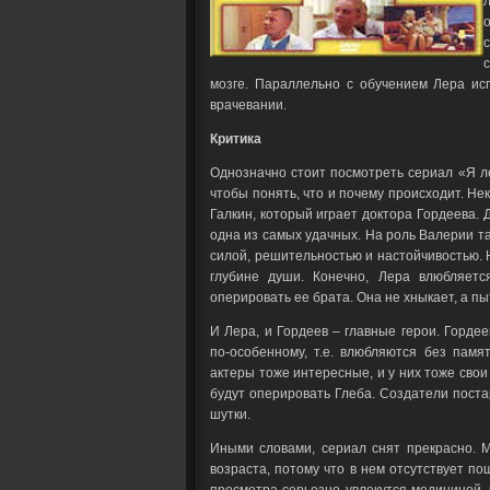
мозге. Параллельно с обучением Лера ис
врачевании.
Критика
Однозначно стоит посмотреть сериал «Я ле
чтобы понять, что и почему происходит. Нек
Галкин, который играет доктора Гордеева. Д
одна из самых удачных. На роль Валерии т
силой, решительностью и настойчивостью. Но
глубине души. Конечно, Лера влюбляетс
оперировать ее брата. Она не хныкает, а пы
И Лера, и Гордеев – главные герои. Горде
по-особенному, т.е. влюбляются без памя
актеры тоже интересные, и у них тоже свои
будут оперировать Глеба. Создатели поста
шутки.
Иными словами, сериал снят прекрасно. М
возраста, потому что в нем отсутствует по