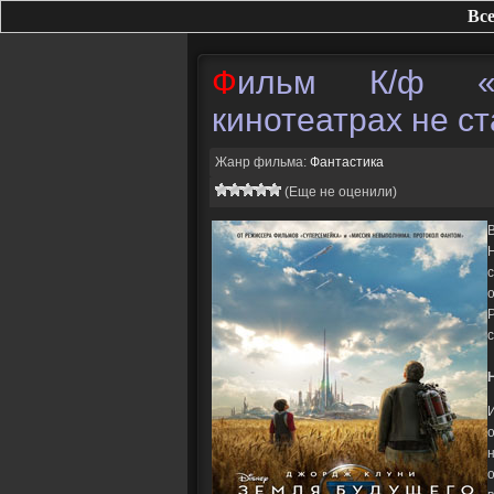
Все
Фильм К/ф «Земля будущего» в
кинотеатрах не с
Жанр фильма:
Фантастика
(Еще не оценили)
Н
с