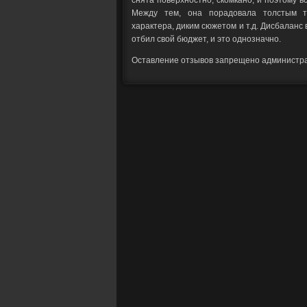
снята поверхностно, скомкано, и поэтому вс
Между тем, она порадовала толстым тр
характера, диким сюжетом и т.д. Дисбаланс 
отбил свой бюджет, и это однозначно.
Оставление отзывов запрещено администр