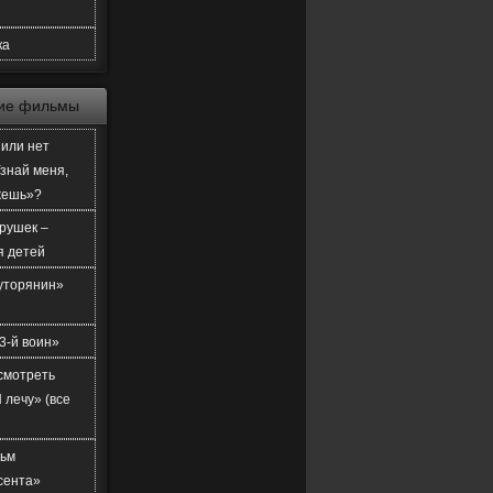
ка
ие фильмы
или нет
знай меня,
жешь»?
рушек –
я детей
уторянин»
3-й воин»
смотреть
 лечу» (все
ьм
сента»