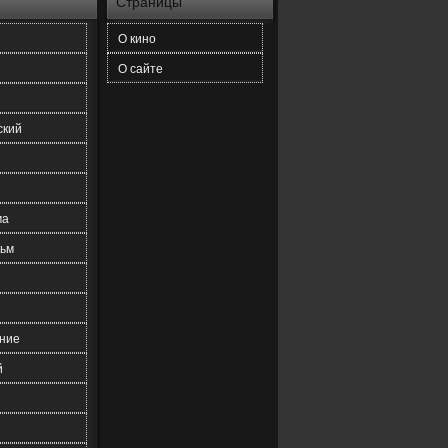
Страницы
О кино
О сайте
ский
ма
ьм
ние
й