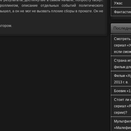
е результаты, достигнутые в самом начале, попросту гаснут.
Ужас
оллингом, описание отдельных событий политического
вышел, а он не мог не вызвать плохие сборы в прокате. Он не
Фантасти
атором.
Последн
Смотреть 
сериал «У
если смо
Страна иг
фильм дл
Фильм «Х
2013 г. в.
Боевик «1
Стоит ли 
сериал «Я
серии)?
Мультфил
«Малефи