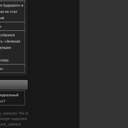
я будущего» в
ах не стал
ым
»
 собрался
ть: «Зеленая
лучшее
ссера
в»
е идеальный
нт?
g_replace(): The /e
o longer supported,
lace_callback