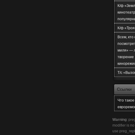
К/ф «Земл
кинотеатр
популярн
К/ф «Троя
Всем, кто
посмотре
миля» — 
творение
кинорежи
Т/с «Вызо
Ссылки
Что тако
евроремо
Warning
: pre
modifier is n
use preg_rep