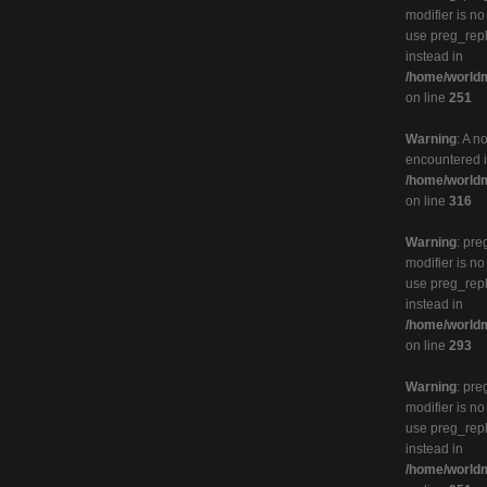
modifier is n
use preg_rep
instead in
/home/worldm
on line
251
Warning
: A n
encountered 
/home/worldm
on line
316
Warning
: pre
modifier is n
use preg_rep
instead in
/home/worldm
on line
293
Warning
: pre
modifier is n
use preg_rep
instead in
/home/worldm