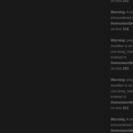
on line
251
Warning
: A n
encountered 
/home/worldm
on line
316
Warning
: pre
modifier is n
use preg_rep
instead in
/home/worldm
on line
293
Warning
: pre
modifier is n
use preg_rep
instead in
/home/worldm
on line
251
Warning
: A n
encountered 
/home/worldm