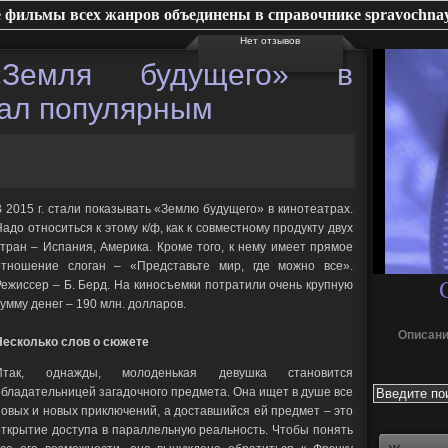
 фильмы всех жанров объединены в справочнике spravochnay
Нет отзывов
тал популярным
В 2015 г. стали показывать «Землю будущего» в кинотеатрах.
адо относиться к этому к/ф, как к совместному продукту двух
стран – Испания, Америка. Кроме того, к нему имеет прямое
отношение слоган – «Представьте мир, где можно все».
Режиссер – Б. Берд. На киносъемки потратили очень крупную
умму денег – 190 млн. долларов.
Описани
Несколько слов о сюжете
Итак, однажды, молоденькая девушка становится
обладательницей загадочного предмета. Она ищет в душе все
новых и новых приключений, а доставшийся ей предмет – это
открытие доступа в параллельную реальность. Чтобы понять