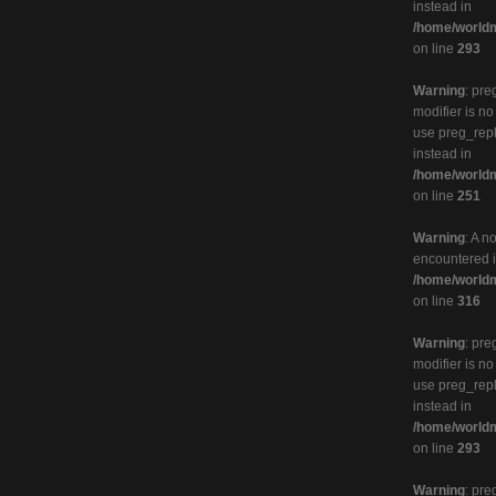
instead in
/home/worldm
on line
293
Warning
: pre
modifier is n
use preg_rep
instead in
/home/worldm
on line
251
Warning
: A n
encountered 
/home/worldm
on line
316
Warning
: pre
modifier is n
use preg_rep
instead in
/home/worldm
on line
293
Warning
: pre