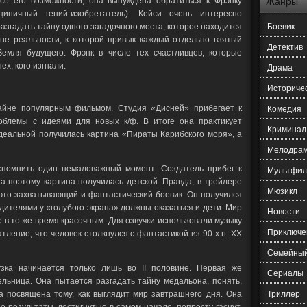
все его возможности, она вынуждена обратиться к Фрэнку
Жанры
(циничный гений-изобретатель). Кейси очень интересно
разгадать тайну одного загадочного места, которое находится
Боевик
вне реальности, к которой привык каждый отдельно взятый
Детектив
Земля будущего. Фрэнк в числе тех счастливцев, которые
ех, кого изгнали.
Драма
Историче
райне популярным фильмом. Студия «Дисней» прибегает к
Комедия
блемы с идеями для новых к/ф. В итоге она практикует
Криминал
деальной получилась картина «Пираты Карибского моря», а
Мелодра
вспомнить один немаловажный момент. Создатель прибег к
Мультфил
а поэтому картина получилась детской. Правда, в трейлере
Мюзикл
 это захватывающий и фантастический боевик. Он получился
одителями у «голубого экрана» должны оказаться и дети. Мир
Новости
 в то же время красочным. Для озвучки использовали музыку
Приключе
атление, что человек столкнулся с фантастикой из 90-х гг. XX
Семейны
узка начинается только лишь во II половине. Первая же
Сериалы
ельница. Она пытается разгадать тайну медальона, понять,
а посвящена тому, как выглядит мир завтрашнего дня. Она
Триллер