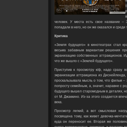
человек. У места есть свое название – 
попадали в него, но он же оказался и среди т
Критика
«Земля будущего» в кинотеатрах стал к
весьма забавным вариантам решения про
экранизацию собственных аттракционов. И
что же вышло с «Землей будущего».
Приступив к просмотру к/ф, надо сразу 
экранизации аттракциона из Диснейленда, 
проскальзывала мысль о том, что фильм –
попросту семейным, а, значит, наравне с р
будущего вышел старомодным в деталях, но
от М. Джаккино. Из-за этого создается впеч
века.
Просмотр легкий, а вот смысловая нагр
посвящена тому, как живет девочка-мечтат
куда он переносит ее. Вторая же половин