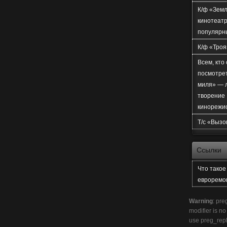
К/ф «Земл
кинотеатр
популярн
К/ф «Троя
Всем, кто
посмотре
миля» — 
творение
кинорежи
Т/с «Вызо
Ссылки
Что тако
евроремо
Warning
: pre
modifier is n
use preg_rep