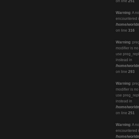
on line
251
Warning
: A n
encountered 
/home/worldm
on line
316
Warning
: pre
modifier is n
use preg_rep
instead in
/home/worldm
on line
293
Warning
: pre
modifier is n
use preg_rep
instead in
/home/worldm
on line
251
Warning
: A n
encountered 
/home/worldm