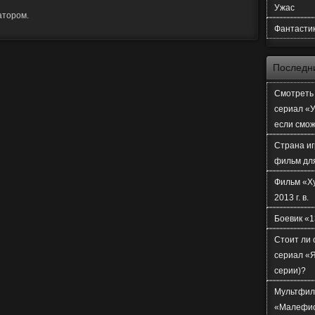
Ужас
атором.
Фантасти
Последн
Смотреть 
сериал «У
если смо
Страна иг
фильм дл
Фильм «Х
2013 г. в.
Боевик «1
Стоит ли 
сериал «Я
серии)?
Мультфил
«Малефи