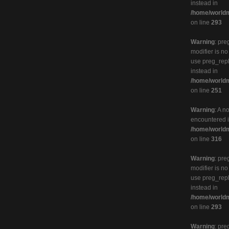
instead in
/home/worldm
on line
293
Warning
: pre
modifier is n
use preg_rep
instead in
/home/worldm
on line
251
Warning
: A n
encountered 
/home/worldm
on line
316
Warning
: pre
modifier is n
use preg_rep
instead in
/home/worldm
on line
293
Warning
: pre