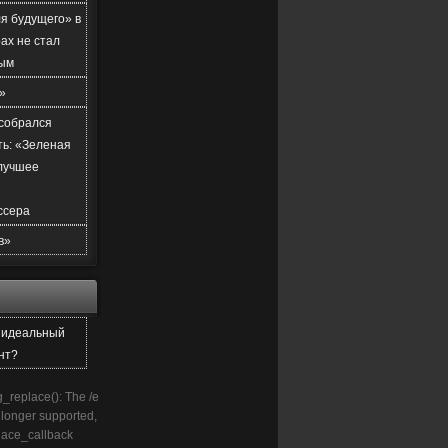
я будущего» в
ах не стал
ым
»
 собрался
ть: «Зеленая
лучшее
ссера
в»
е идеальный
нт?
g_replace(): The /e
o longer supported,
lace_callback