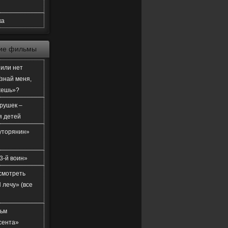
ка
ие фильмы
или нет
знай меня,
жешь»?
рушек –
я детей
уторянин»
3-й воин»
смотреть
 лечу» (все
ьм
сента»