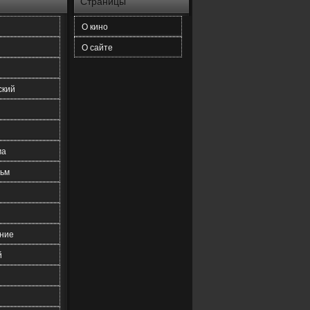
Страницы
О кино
О сайте
ский
ма
ьм
ние
й