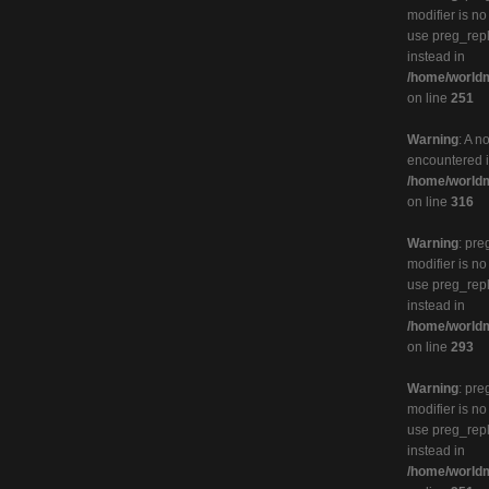
modifier is n
use preg_rep
instead in
/home/worldm
on line
251
Warning
: A n
encountered 
/home/worldm
on line
316
Warning
: pre
modifier is n
use preg_rep
instead in
/home/worldm
on line
293
Warning
: pre
modifier is n
use preg_rep
instead in
/home/worldm